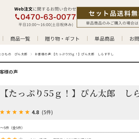
商品一覧
贈り物・ギフト
単品商品
お
上ひもの ぴん太郎
お客様の声:【たっぷり55ｇ！】ぴん太郎 しらす干し
客様の声
【たっぷり55ｇ！】ぴん太郎 
4.8
(5件)
件～5件（全5件）