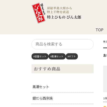
TOP
商
特
品
を
お
検
#定番セット
#黒潮セット
#ギフト
索
す
おすすめ商品
る
黒潮セット
銀だら西京焼
1