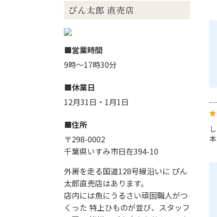
ぴん太郎 直売店
営業時間
9時～17時30分
休業日
12月31日・1月1日
住所
し
本
〒298-0002
千葉県いすみ市日在394-10
外房を走る国道128号線沿いに ぴん
太郎直売店はあります。
店内には魚にうるさい頑固職人がつ
くった 特上ひものが並び、スタッフ