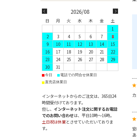
2026/08
日
月
火
水
木
金
土
1
2
3
4
5
6
7
8
9
10
11
12
13
14
15
16
17
18
19
20
21
22
23
24
25
26
27
28
29
30
31
■
■
今日
電話での問合せ休業日
■
直売店休業日
カ
インターネットからのご注文は、365日24
時間受付けております。
但し、
インターネット注文に関するお電話
でのお問い合わせ
は、平日10時～16時。
土日祝は休業
とさせていただいておりま
す。
安
あ