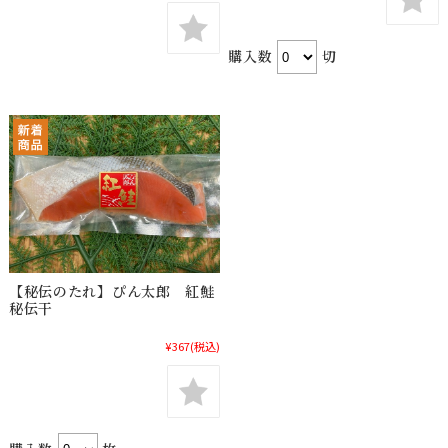
購入数
切
【秘伝のたれ】ぴん太郎 紅鮭
秘伝干
¥367
(税込)