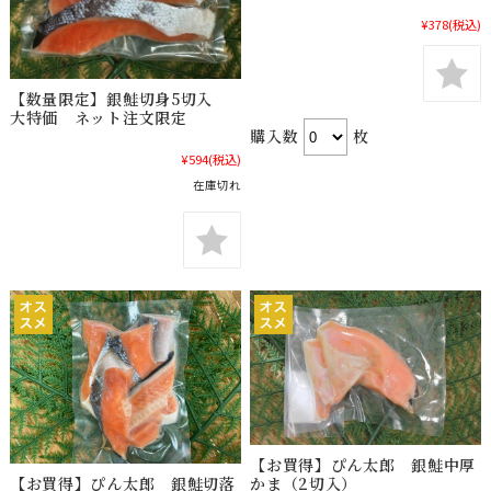
¥378
(税込)
【数量限定】銀鮭切身5切入
大特価 ネット注文限定
購入数
枚
¥594
(税込)
在庫切れ
【お買得】ぴん太郎 銀鮭中厚
かま（2切入）
【お買得】ぴん太郎 銀鮭切落