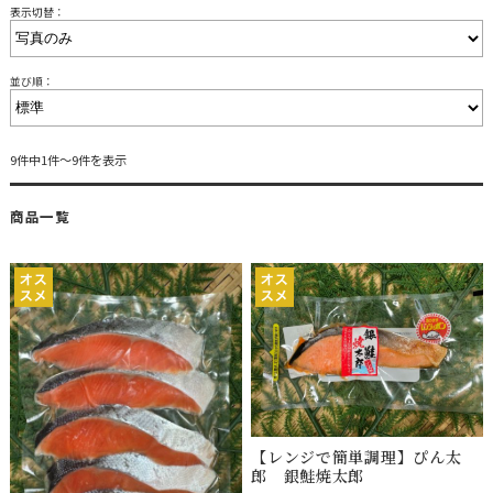
表示切替：
並び順：
9件中1件〜9件を表示
商品一覧
【レンジで簡単調理】ぴん太
郎 銀鮭焼太郎