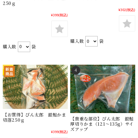
250ｇ
¥302
(税込)
¥399
(税込)
購入数
袋
購入数
袋
【お買得】ぴん太郎 銀鮭かま
【貴重な部位】ぴん太郎 銀鮭
切落250ｇ
厚切りかま（121〜135g）サイ
ズアップ
¥399
(税込)