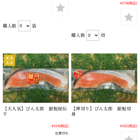
¥378
(税込)
購入数
袋
購入数
切
【大人気】ぴん太郎 銀鮭秘伝
【厚切り】ぴん太郎 銀鮭切
干
身
¥324
(税込)
¥302
(税込)
在庫切れ