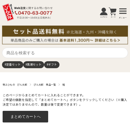
商
品
を
#定番セット
#黒潮セット
#ギフト
検
索
す
る
特上ひもの ぴん太郎
ぴん太郎 単品一覧
鮭
このページからまとめてカートに入れることができます。
ご希望の個数を指定して「まとめてカートへ」ボタンをクリックしてください（※購入
決定ではありませんので、数量は後で変更できます）。