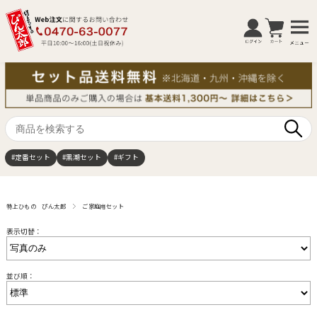
商
品
を
#定番セット
#黒潮セット
#ギフト
検
索
す
る
特上ひもの ぴん太郎
ご家庭用セット
表示切替：
並び順：