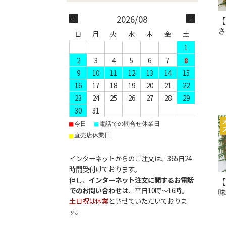
2026/08
日
月
火
水
木
金
土
1
2
3
4
5
6
7
8
9
10
11
12
13
14
15
16
17
18
19
20
21
22
23
24
25
26
27
28
29
30
31
■
■
今日
電話での問合せ休業日
■
直売店休業日
インターネットからのご注文は、365日24
時間受付けております。
但し、
インターネット注文に関するお電話
でのお問い合わせ
は、平日10時〜16時。
味
土日祝は休業
とさせていただいておりま
す。