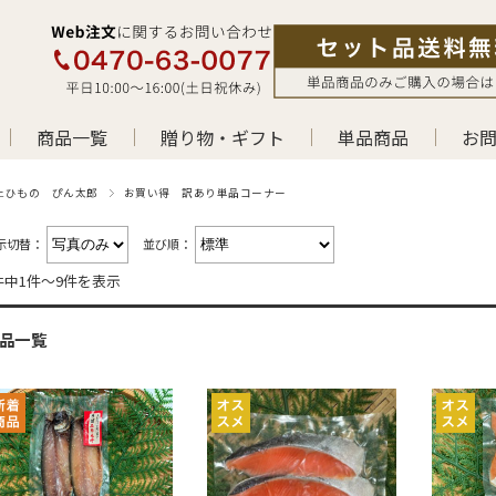
商品一覧
贈り物・ギフト
単品商品
お
上ひもの ぴん太郎
お買い得 訳あり単品コーナー
示切替：
並び順：
件中1件〜9件を表示
品一覧