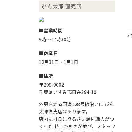
ぴん太郎 直売店
営業時間
9
9時〜17時30分
休業日
12月31日・1月1日
住所
〒298-0002
千葉県いすみ市日在394-10
外房を走る国道128号線沿いに ぴん
太郎直売店はあります。
店内には魚にうるさい頑固職人がつ
くった 特上ひものが並び、スタッフ