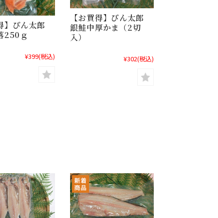
【お買得】ぴん太郎
得】ぴん太郎
銀鮭中厚かま（2切
250ｇ
入）
¥399
(税込)
¥302
(税込)