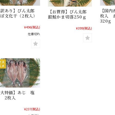
【訳あり】ぴん太郎
【国内
【お買得】ぴん太郎
さば文化干（2枚入）
枚入 お
銀鮭かま切落250ｇ
320g
¥496
(税込)
¥399
(税込)
在庫切れ
【大特価】あじ 塩
 2枚入
¥237
(税込)