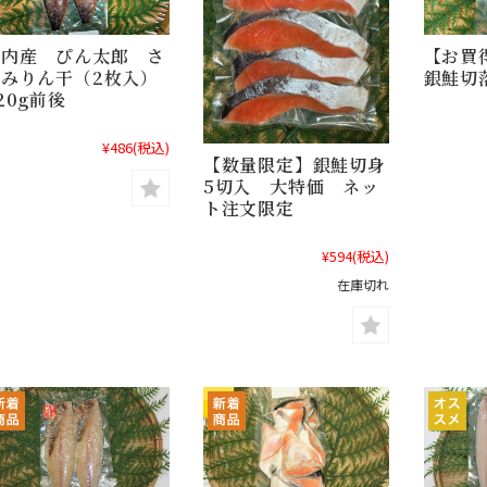
【お買
国内産 ぴん太郎 さ
銀鮭切落
ばみりん干（2枚入）
20g前後
¥486
(税込)
【数量限定】銀鮭切身
5切入 大特価 ネッ
ト注文限定
¥594
(税込)
在庫切れ