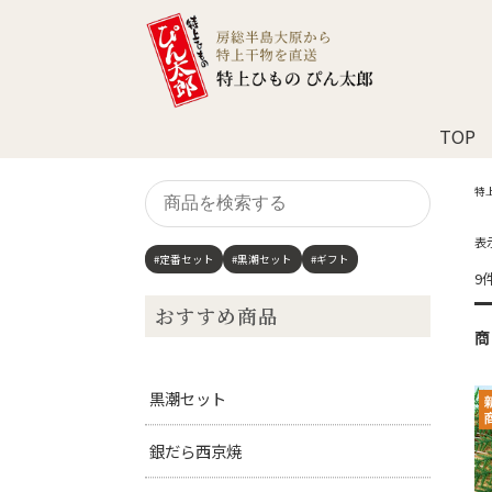
TOP
商
特
品
を
表
検
#定番セット
#黒潮セット
#ギフト
索
9
す
おすすめ商品
る
商
黒潮セット
銀だら西京焼