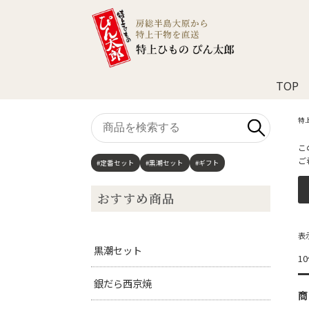
TOP
商
特
品
を
こ
検
ご
#定番セット
#黒潮セット
#ギフト
索
す
おすすめ商品
る
表
黒潮セット
1
銀だら西京焼
商