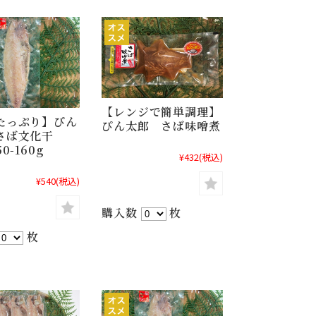
【レンジで簡単調理】
たっぷり】ぴん
ぴん太郎 さば味噌煮
さば文化干
0-160g
¥432
(税込)
¥540
(税込)
購入数
枚
枚