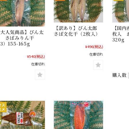
【訳あり】ぴん太郎
【国内
【大人気商品】ぴん太
さば文化干（2枚入）
枚入 お
郎 さばみりん干
320g
3）155-165g
¥496
(税込)
在庫切れ
¥540
(税込)
在庫切れ
購入数