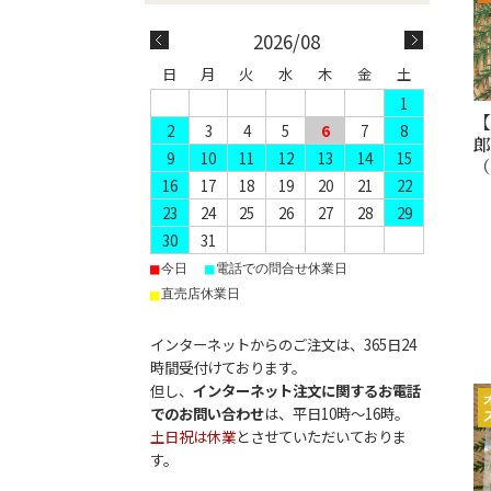
2026/08
日
月
火
水
木
金
土
1
2
3
4
5
6
7
8
9
10
11
12
13
14
15
（
16
17
18
19
20
21
22
23
24
25
26
27
28
29
30
31
■
■
今日
電話での問合せ休業日
■
直売店休業日
インターネットからのご注文は、365日24
時間受付けております。
但し、
インターネット注文に関するお電話
でのお問い合わせ
は、平日10時〜16時。
土日祝は休業
とさせていただいておりま
す。