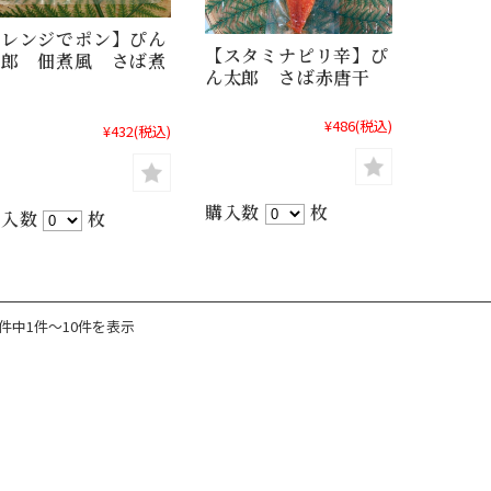
【レンジでポン】ぴん
【スタミナピリ辛】ぴ
太郎 佃煮風 さば煮
ん太郎 さば赤唐干
付
¥486
(税込)
¥432
(税込)
購入数
枚
購入数
枚
0件中1件〜10件を表示