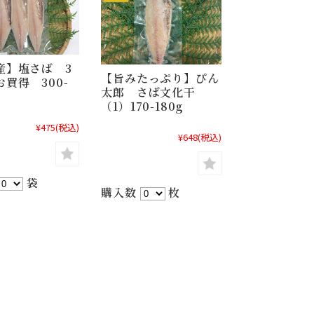
産】塩さば 3
【旨みたっぷり】ぴん
買得 300-
太郎 さば文化干
（1）170-180g
¥475
(税込)
¥648
(税込)
袋
購入数
枚