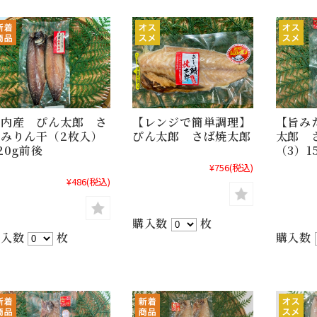
【レンジで簡単調理】
【旨み
国内産 ぴん太郎 さ
ぴん太郎 さば焼太郎
太郎 
ばみりん干（2枚入）
（3）15
20g前後
¥756
(税込)
¥486
(税込)
購入数
枚
購入数
購入数
枚